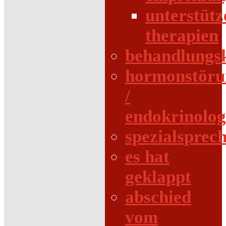
unterstüt
therapien
behandlungs
hormonstöru
/
endokrinolog
spezialsprec
es hat
geklappt
abschied
vom