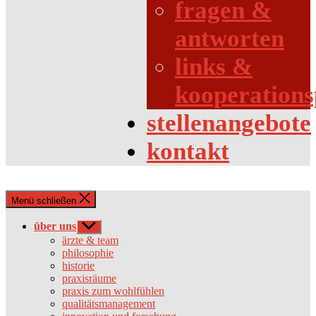
fragen &
antworten
links &
kooperations
stellenangebote
kontakt
Menü schließen
über uns
Untermenü
anzeigen
ärzte & team
philosophie
historie
praxisräume
praxis zum wohlfühlen
qualitätsmanagement