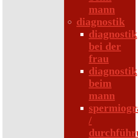
mann
diagnostik
diagnostik
bei der
frau
diagnostik
beim
mann
spermiog
/
durchführ