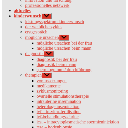
innovation und forschung
professionelles netzwerk
aktuelles
kinderwunsch
Untermenü
anzeigen
leistungsspektrum kinderwunsch
der weibliche zyklus
erstgespräch
mögliche ursachen
Untermenü
anzeigen
mögliche ursachen bei der frau
mögliche ursachen beim mann
diagnostik
Untermenü
anzeigen
diagnostik bei der frau
diagnostik beim mann
spermiogramm / durchführung
therapien
Untermenü
anzeigen
voraussetzungen
medikamente
zyklusmonitoring
ovarielle stimulationstherapie
intrauterine insemination
heterologe insemination
ivf – in-vitro-fertilisation
ivf-behandlungsschritte
icsi – intracytoplasmatische spermieninjektion
tese – hodenbiopsie