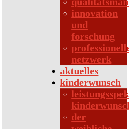
qualitätsma
innovation
und
forschung
professionell
netzwerk
aktuelles
kinderwunsch
leistungsspe
kinderwunsc
der
weibliche