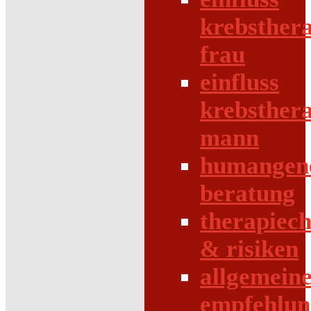
krebsther
frau
einfluss
krebsther
mann
humangene
beratung
therapiec
& risiken
allgemein
empfehlun