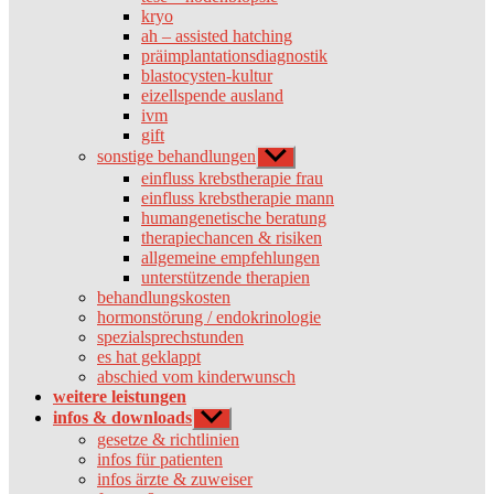
kryo
ah – assisted hatching
präimplantationsdiagnostik
blastocysten-kultur
eizellspende ausland
ivm
gift
sonstige behandlungen
Untermenü
anzeigen
einfluss krebstherapie frau
einfluss krebstherapie mann
humangenetische beratung
therapiechancen & risiken
allgemeine empfehlungen
unterstützende therapien
behandlungskosten
hormonstörung / endokrinologie
spezialsprechstunden
es hat geklappt
abschied vom kinderwunsch
weitere leistungen
infos & downloads
Untermenü
anzeigen
gesetze & richtlinien
infos für patienten
infos ärzte & zuweiser