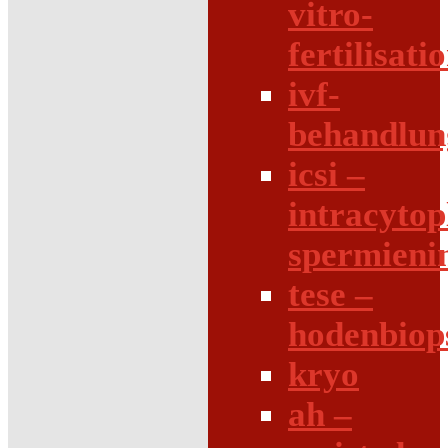
vitro-
fertilisati
ivf-
behandlun
icsi –
intracytop
spermieni
tese –
hodenbiop
kryo
ah –