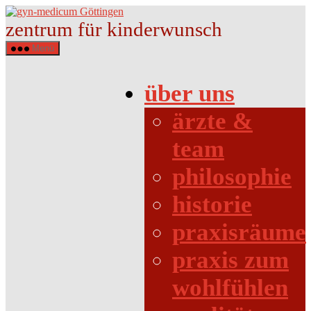
Direkt
gyn-
zum
medicum
zentrum für kinderwunsch
Inhalt
Göttingen
wechseln
Menü
über uns
ärzte &
team
philosophie
historie
praxisräume
praxis zum
wohlfühlen