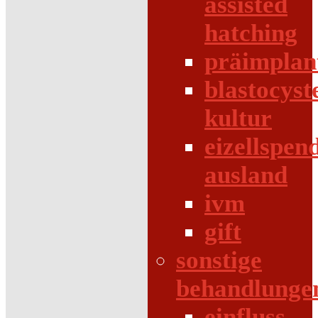
assisted
hatching
präimplan
blastocyst
kultur
eizellspen
ausland
ivm
gift
sonstige
behandlunge
einfluss