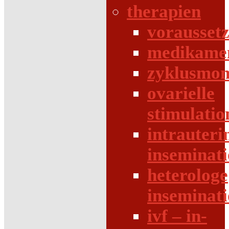
therapien
vorausset
medikame
zyklusmon
ovarielle
stimulatio
intrauteri
inseminat
heterologe
inseminat
ivf – in-