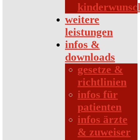
kinderwunsc
weitere
leistungen
infos &
downloads
gesetze &
richtlinien
infos für
patienten
infos ärzte
& zuweiser