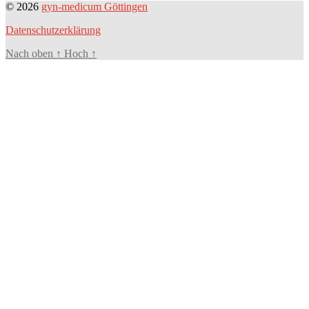
© 2026
gyn-medicum Göttingen
Datenschutzerklärung
Nach oben
↑
Hoch
↑