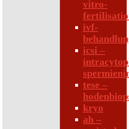
vitro-
fertilisati
ivf-
behandlun
icsi –
intracytop
spermieni
tese –
hodenbiop
kryo
ah –