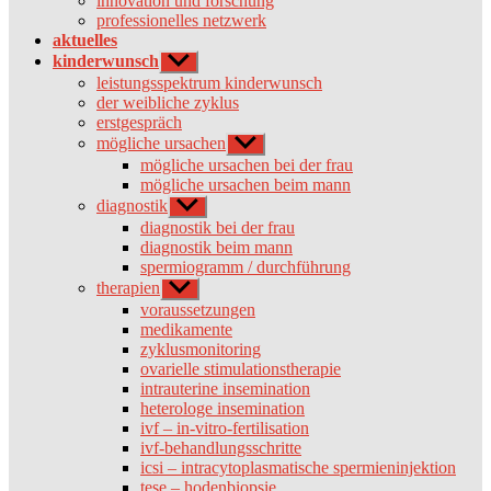
innovation und forschung
professionelles netzwerk
aktuelles
kinderwunsch
Untermenü
anzeigen
leistungsspektrum kinderwunsch
der weibliche zyklus
erstgespräch
mögliche ursachen
Untermenü
anzeigen
mögliche ursachen bei der frau
mögliche ursachen beim mann
diagnostik
Untermenü
anzeigen
diagnostik bei der frau
diagnostik beim mann
spermiogramm / durchführung
therapien
Untermenü
anzeigen
voraussetzungen
medikamente
zyklusmonitoring
ovarielle stimulationstherapie
intrauterine insemination
heterologe insemination
ivf – in-vitro-fertilisation
ivf-behandlungsschritte
icsi – intracytoplasmatische spermieninjektion
tese – hodenbiopsie