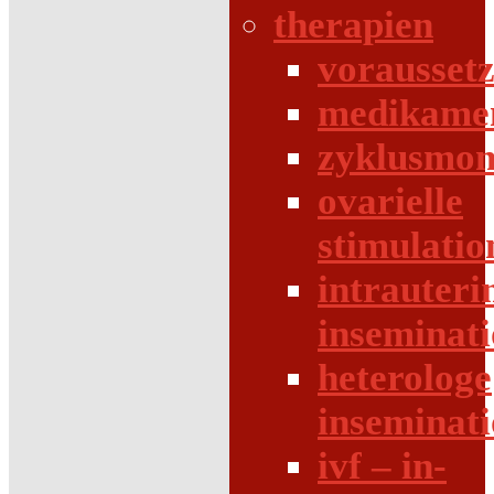
therapien
vorausset
medikame
zyklusmon
ovarielle
stimulatio
intrauteri
inseminat
heterologe
inseminat
ivf – in-