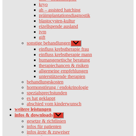
kryo
ah – assisted hatching
präimplantationsdiagnostik
blastocysten-kultur
eizellspende ausland
ivm
gift
sonstige behandlungen
Untermenü
anzeigen
einfluss krebstherapie frau
einfluss krebstherapie mann
humangenetische beratung
therapiechancen & risiken
allgemeine empfehlungen
unterstützende therapien
behandlungskosten
hormonstörung / endokrinologie
spezialsprechstunden
es hat geklappt
abschied vom kinderwunsch
weitere leistungen
infos & downloads
Untermenü
anzeigen
gesetze & richtlinien
infos für patienten
infos ärzte & zuweiser