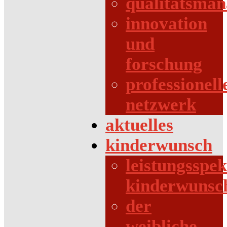
qualitätsma
innovation
und
forschung
professionell
netzwerk
aktuelles
kinderwunsch
leistungsspe
kinderwunsc
der
weibliche