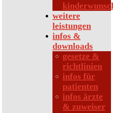
kinderwunsc
weitere
leistungen
infos &
downloads
gesetze &
richtlinien
infos für
patienten
infos ärzte
& zuweiser