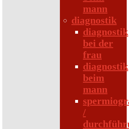
mann
diagnostik
diagnostik
bei der
frau
diagnostik
beim
mann
spermiog
/
durchführ