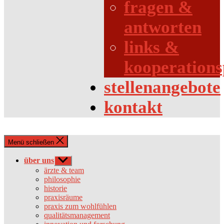
fragen &
antworten
links &
kooperations
stellenangebote
kontakt
Menü schließen
über uns
Untermenü
anzeigen
ärzte & team
philosophie
historie
praxisräume
praxis zum wohlfühlen
qualitätsmanagement