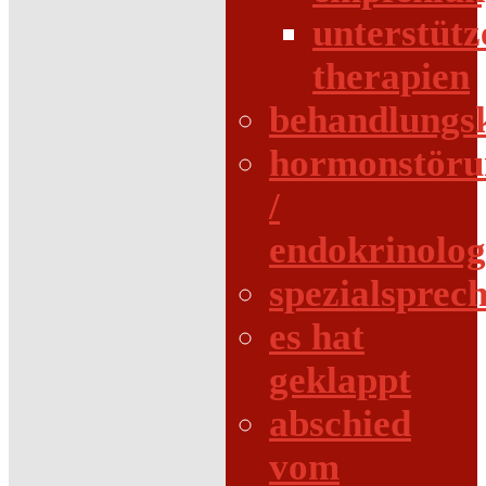
unterstüt
therapien
behandlungs
hormonstöru
/
endokrinolog
spezialsprec
es hat
geklappt
abschied
vom