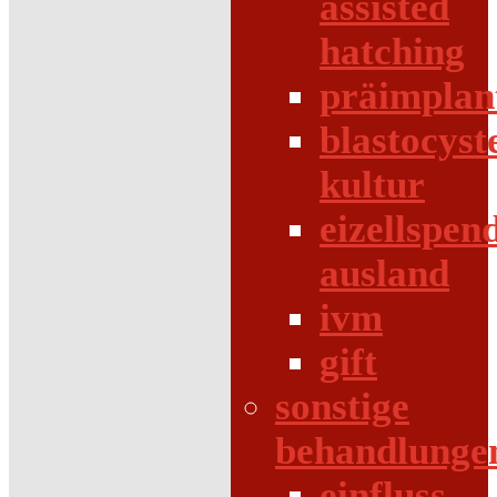
assisted
hatching
präimplan
blastocyst
kultur
eizellspen
ausland
ivm
gift
sonstige
behandlunge
einfluss