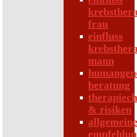
krebsther
frau
einfluss
krebsther
mann
humangene
beratung
therapiec
& risiken
allgemein
empfehlun