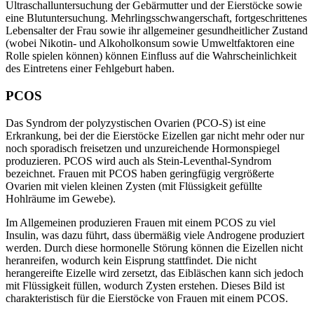
Ultraschalluntersuchung der Gebärmutter und der Eierstöcke sowie
eine Blutuntersuchung. Mehrlingsschwangerschaft, fortgeschrittenes
Lebensalter der Frau sowie ihr allgemeiner gesundheitlicher Zustand
(wobei Nikotin- und Alkoholkonsum sowie Umweltfaktoren eine
Rolle spielen können) können Einfluss auf die Wahrscheinlichkeit
des Eintretens einer Fehlgeburt haben.
PCOS
Das Syndrom der polyzystischen Ovarien (PCO-S) ist eine
Erkrankung, bei der die Eierstöcke Eizellen gar nicht mehr oder nur
noch sporadisch freisetzen und unzureichende Hormonspiegel
produzieren. PCOS wird auch als Stein-Leventhal-Syndrom
bezeichnet. Frauen mit PCOS haben geringfügig vergrößerte
Ovarien mit vielen kleinen Zysten (mit Flüssigkeit gefüllte
Hohlräume im Gewebe).
Im Allgemeinen produzieren Frauen mit einem PCOS zu viel
Insulin, was dazu führt, dass übermäßig viele Androgene produziert
werden. Durch diese hormonelle Störung können die Eizellen nicht
heranreifen, wodurch kein Eisprung stattfindet. Die nicht
herangereifte Eizelle wird zersetzt, das Eibläschen kann sich jedoch
mit Flüssigkeit füllen, wodurch Zysten erstehen. Dieses Bild ist
charakteristisch für die Eierstöcke von Frauen mit einem PCOS.