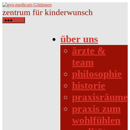
Direkt
gyn-
zum
medicum
zentrum für kinderwunsch
Inhalt
Göttingen
wechseln
Menü
über uns
ärzte &
team
philosophie
historie
praxisräume
praxis zum
wohlfühlen