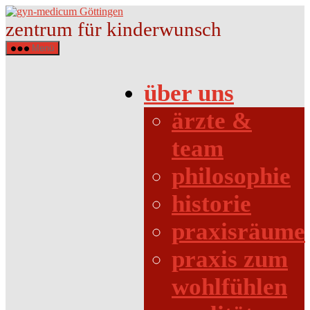
Direkt
gyn-
zum
medicum
zentrum für kinderwunsch
Inhalt
Göttingen
wechseln
Menü
über uns
ärzte &
team
philosophie
historie
praxisräume
praxis zum
wohlfühlen