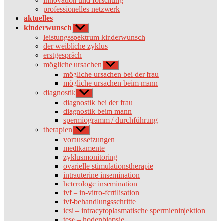
innovation und forschung
professionelles netzwerk
aktuelles
kinderwunsch
Untermenü
anzeigen
leistungsspektrum kinderwunsch
der weibliche zyklus
erstgespräch
mögliche ursachen
Untermenü
anzeigen
mögliche ursachen bei der frau
mögliche ursachen beim mann
diagnostik
Untermenü
anzeigen
diagnostik bei der frau
diagnostik beim mann
spermiogramm / durchführung
therapien
Untermenü
anzeigen
voraussetzungen
medikamente
zyklusmonitoring
ovarielle stimulationstherapie
intrauterine insemination
heterologe insemination
ivf – in-vitro-fertilisation
ivf-behandlungsschritte
icsi – intracytoplasmatische spermieninjektion
tese – hodenbiopsie