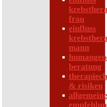
krebsther
frau
einfluss
krebsther
mann
humangene
beratung
therapiec
& risiken
allgemein
empfehlun