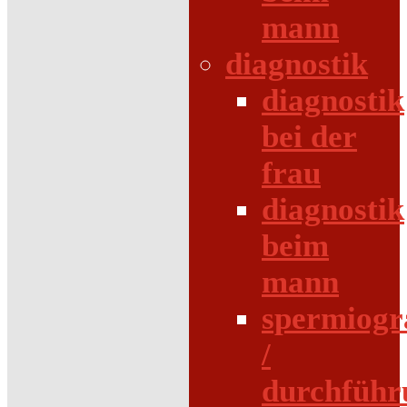
mann
diagnostik
diagnostik
bei der
frau
diagnostik
beim
mann
spermiog
/
durchführ