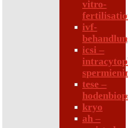
vitro-
fertilisati
ivf-
behandlun
icsi –
intracytop
spermieni
tese –
hodenbiop
kryo
ah –