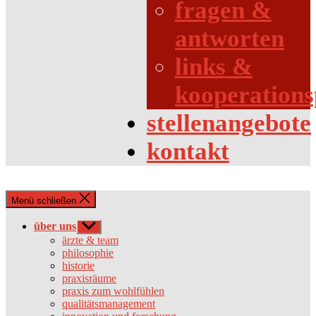
fragen &
antworten
links &
kooperations
stellenangebote
kontakt
Menü schließen
über uns
Untermenü
anzeigen
ärzte & team
philosophie
historie
praxisräume
praxis zum wohlfühlen
qualitätsmanagement