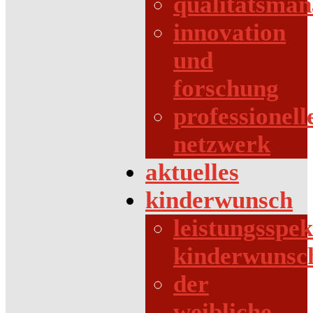
qualitätsma
innovation
und
forschung
professionell
netzwerk
aktuelles
kinderwunsch
leistungsspe
kinderwunsc
der
weibliche