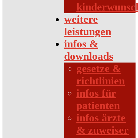
kinderwunsc
weitere
leistungen
infos &
downloads
gesetze &
richtlinien
infos für
patienten
infos ärzte
& zuweiser