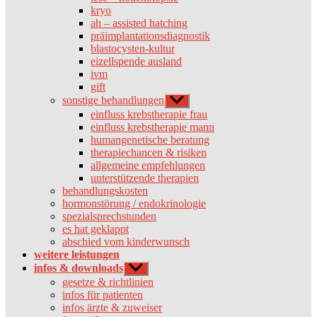
kryo
ah – assisted hatching
präimplantationsdiagnostik
blastocysten-kultur
eizellspende ausland
ivm
gift
sonstige behandlungen
Untermenü
anzeigen
einfluss krebstherapie frau
einfluss krebstherapie mann
humangenetische beratung
therapiechancen & risiken
allgemeine empfehlungen
unterstützende therapien
behandlungskosten
hormonstörung / endokrinologie
spezialsprechstunden
es hat geklappt
abschied vom kinderwunsch
weitere leistungen
infos & downloads
Untermenü
anzeigen
gesetze & richtlinien
infos für patienten
infos ärzte & zuweiser