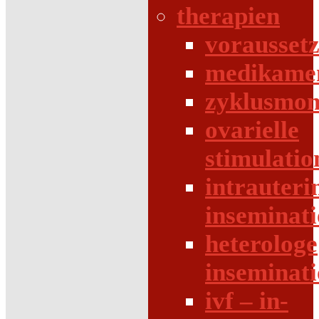
therapien
vorausset
medikame
zyklusmon
ovarielle
stimulatio
intrauteri
inseminat
heterologe
inseminat
ivf – in-