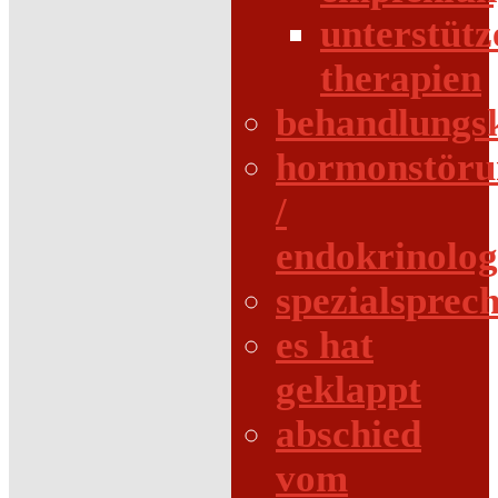
unterstüt
therapien
behandlungs
hormonstöru
/
endokrinolog
spezialsprec
es hat
geklappt
abschied
vom