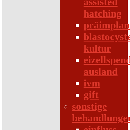
assisted
hatching
präimplan
blastocyst
kultur
eizellspen
ausland
ivm
gift
sonstige
behandlunge
einfluss